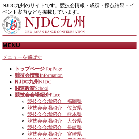
NJDC九州のサイトです。競技会情報・成績・採点結果・イ
ベント案内などを掲載しています。
MENU
メニューを飛ばす
トップページ
TopPage
競技会情報
Information
NJDC九州
NJDC
関連教室
School
競技会会場紹介
Place
競技会会場紹介 福岡県
競技会会場紹介 佐賀県
競技会会場紹介 熊本県
競技会会場紹介 大分県
競技会会場紹介 長崎県
競技会会場紹介 宮崎県