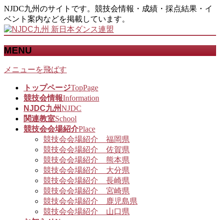
NJDC九州のサイトです。競技会情報・成績・採点結果・イ
ベント案内などを掲載しています。
MENU
メニューを飛ばす
トップページ
TopPage
競技会情報
Information
NJDC九州
NJDC
関連教室
School
競技会会場紹介
Place
競技会会場紹介 福岡県
競技会会場紹介 佐賀県
競技会会場紹介 熊本県
競技会会場紹介 大分県
競技会会場紹介 長崎県
競技会会場紹介 宮崎県
競技会会場紹介 鹿児島県
競技会会場紹介 山口県