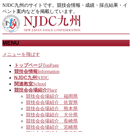
NJDC九州のサイトです。競技会情報・成績・採点結果・イ
ベント案内などを掲載しています。
MENU
メニューを飛ばす
トップページ
TopPage
競技会情報
Information
NJDC九州
NJDC
関連教室
School
競技会会場紹介
Place
競技会会場紹介 福岡県
競技会会場紹介 佐賀県
競技会会場紹介 熊本県
競技会会場紹介 大分県
競技会会場紹介 長崎県
競技会会場紹介 宮崎県