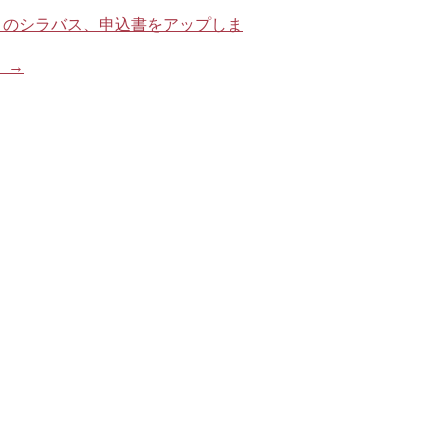
メイン競技会）のシラバス、申込書をアップしま
。
→