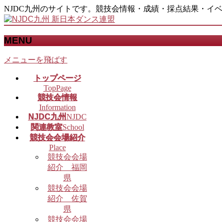
NJDC九州のサイトです。競技会情報・成績・採点結果・イ
MENU
メニューを飛ばす
トップページ
TopPage
競技会情報
Information
NJDC九州
NJDC
関連教室
School
競技会会場紹介
Place
競技会会場
紹介 福岡
県
競技会会場
紹介 佐賀
県
競技会会場