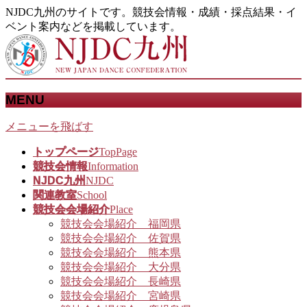
NJDC九州のサイトです。競技会情報・成績・採点結果・イ
ベント案内などを掲載しています。
MENU
メニューを飛ばす
トップページ
TopPage
競技会情報
Information
NJDC九州
NJDC
関連教室
School
競技会会場紹介
Place
競技会会場紹介 福岡県
競技会会場紹介 佐賀県
競技会会場紹介 熊本県
競技会会場紹介 大分県
競技会会場紹介 長崎県
競技会会場紹介 宮崎県