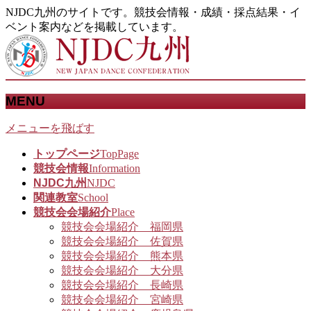
NJDC九州のサイトです。競技会情報・成績・採点結果・イ
ベント案内などを掲載しています。
MENU
メニューを飛ばす
トップページ
TopPage
競技会情報
Information
NJDC九州
NJDC
関連教室
School
競技会会場紹介
Place
競技会会場紹介 福岡県
競技会会場紹介 佐賀県
競技会会場紹介 熊本県
競技会会場紹介 大分県
競技会会場紹介 長崎県
競技会会場紹介 宮崎県