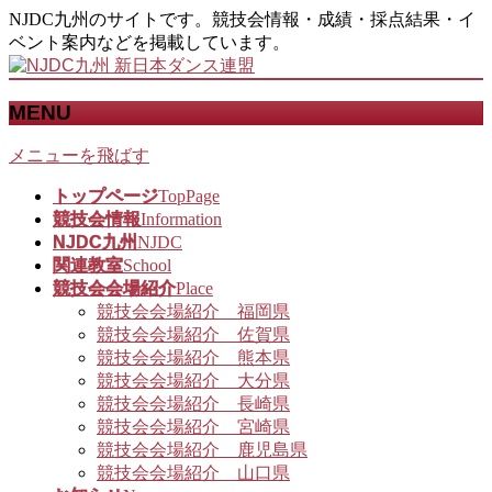
NJDC九州のサイトです。競技会情報・成績・採点結果・イ
ベント案内などを掲載しています。
MENU
メニューを飛ばす
トップページ
TopPage
競技会情報
Information
NJDC九州
NJDC
関連教室
School
競技会会場紹介
Place
競技会会場紹介 福岡県
競技会会場紹介 佐賀県
競技会会場紹介 熊本県
競技会会場紹介 大分県
競技会会場紹介 長崎県
競技会会場紹介 宮崎県
競技会会場紹介 鹿児島県
競技会会場紹介 山口県