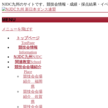
NJDC九州のサイトです。競技会情報・成績・採点結果・イ
MENU
メニューを飛ばす
トップページ
TopPage
競技会情報
Information
NJDC九州
NJDC
関連教室
School
競技会会場紹介
Place
競技会会場
紹介 福岡
県
競技会会場
紹介 佐賀
県
競技会会場