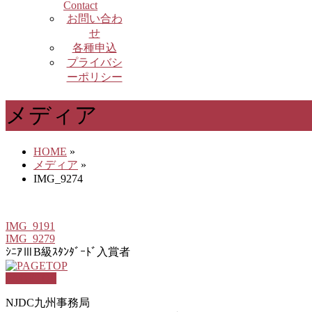
Contact
お問い合わ
せ
各種申込
プライバシ
ーポリシー
メディア
HOME
»
メディア
»
IMG_9274
IMG_9191
IMG_9279
ｼﾆｱⅢB級ｽﾀﾝﾀﾞｰﾄﾞ入賞者
PAGETOP
NJDC九州事務局