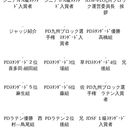
シニアⅣA級ｽﾀﾝﾀﾞｰ
シニアⅡA級ｽﾀﾝﾀﾞｰ
JDSF-PD九州ブロッ
ﾄﾞ入賞者
ﾄﾞ入賞者
ク運営委員長 挨
拶
ジャッジ紹介
PD九州ブロック選
PDｽﾀﾝﾀﾞｰﾄﾞ優勝
手権 ｽﾀﾝﾀﾞｰﾄﾞ入
高橋組
賞者
PDｽﾀﾝﾀﾞｰﾄﾞ２位
PDｽﾀﾝﾀﾞｰﾄﾞ3位 草
PDｽﾀﾝﾀﾞｰﾄﾞ4位 兄
喜多田-細田組
場組
後組
PDｽﾀﾝﾀﾞｰﾄﾞ５位
PDｽﾀﾝﾀﾞｰﾄﾞ6位 佐
PD九州ブロック選
麻生組
藤組
手権 ラテン入賞
者
PDラテン優勝 西
PDラテン２位 兄
JDSF １級ｽﾀﾝﾀﾞｰﾄﾞ
村―鳥尾組
後組
入賞者