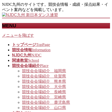
NJDC九州のサイトです。競技会情報・成績・採点結果・イ
ベント案内などを掲載しています。
MENU
メニューを飛ばす
トップページ
TopPage
競技会情報
Information
NJDC九州
NJDC
関連教室
School
競技会会場紹介
Place
競技会会場紹介 福岡県
競技会会場紹介 佐賀県
競技会会場紹介 熊本県
競技会会場紹介 大分県
競技会会場紹介 長崎県
競技会会場紹介 宮崎県
競技会会場紹介 鹿児島県
競技会会場紹介 山口県