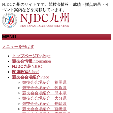
NJDC九州のサイトです。競技会情報・成績・採点結果・イ
ベント案内などを掲載しています。
MENU
メニューを飛ばす
トップページ
TopPage
競技会情報
Information
NJDC九州
NJDC
関連教室
School
競技会会場紹介
Place
競技会会場紹介 福岡県
競技会会場紹介 佐賀県
競技会会場紹介 熊本県
競技会会場紹介 大分県
競技会会場紹介 長崎県
競技会会場紹介 宮崎県