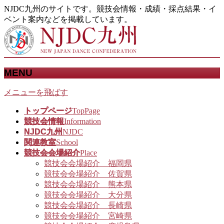
NJDC九州のサイトです。競技会情報・成績・採点結果・イ
ベント案内などを掲載しています。
MENU
メニューを飛ばす
トップページ
TopPage
競技会情報
Information
NJDC九州
NJDC
関連教室
School
競技会会場紹介
Place
競技会会場紹介 福岡県
競技会会場紹介 佐賀県
競技会会場紹介 熊本県
競技会会場紹介 大分県
競技会会場紹介 長崎県
競技会会場紹介 宮崎県